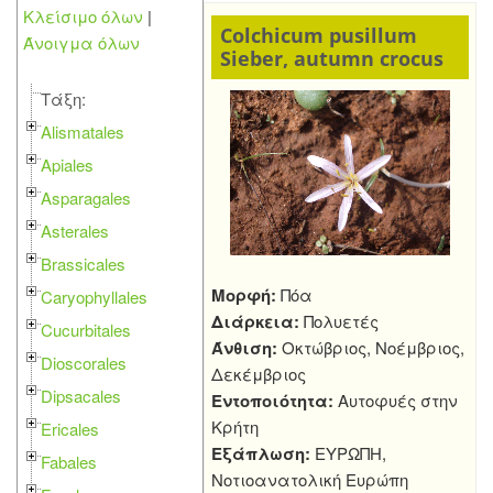
Κλείσιμο όλων
|
Colchicum pusillum
Άνοιγμα όλων
Sieber, autumn crocus
Τάξη:
Alismatales
Apiales
Asparagales
Asterales
Brassicales
Μορφή:
Πόα
Caryophyllales
Διάρκεια:
Πολυετές
Cucurbitales
Άνθιση:
Οκτώβριος, Νοέμβριος,
Dioscorales
Δεκέμβριος
Dipsacales
Εντοποιότητα:
Αυτοφυές στην
Κρήτη
Ericales
Εξάπλωση:
ΕΥΡΩΠΗ,
Fabales
Νοτιοανατολική Ευρώπη