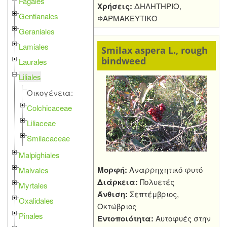
Fagales
Χρήσεις:
ΔΗΛΗΤΗΡΙΟ,
Gentianales
ΦΑΡΜΑΚΕΥΤΙΚΟ
Geraniales
Lamiales
Smilax aspera L., rough
bindweed
Laurales
Liliales
Οικογένεια:
Colchicaceae
Liliaceae
Smilacaceae
Malpighiales
Μορφή:
Αναρρηχητικό φυτό
Malvales
Διάρκεια:
Πολυετές
Myrtales
Άνθιση:
Σεπτέμβριος,
Oxalidales
Οκτώβριος
Pinales
Εντοποιότητα:
Αυτοφυές στην