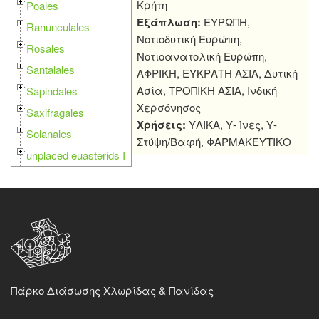
Κρήτη
Poales
Εξάπλωση:
ΕΥΡΩΠΗ,
Ranunculales
Νοτιοδυτική Ευρώπη,
Rosales
Νοτιοανατολική Ευρώπη,
Santalales
ΑΦΡΙΚΗ, ΕΥΚΡΑΤΗ ΑΣΙΑ, Δυτική
Ασία, ΤΡΟΠΙΚΗ ΑΣΙΑ, Ινδική
Sapindales
Χερσόνησος
Saxifragales
Χρήσεις:
ΥΛΙΚΑ, Υ- Ίνες, Υ-
Solanales
Στύψη/Βαφή, ΦΑΡΜΑΚΕΥΤΙΚΟ
unplaced euasterids I
Πάρκο Διάσωσης Χλωρίδας & Πανίδας