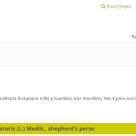
Αναζήτηση
Τ
λεύθερα διάφορα είδη χλωρίδας και πανίδας που έχουν κα
toris (L.) Medik., shepherd’s perse