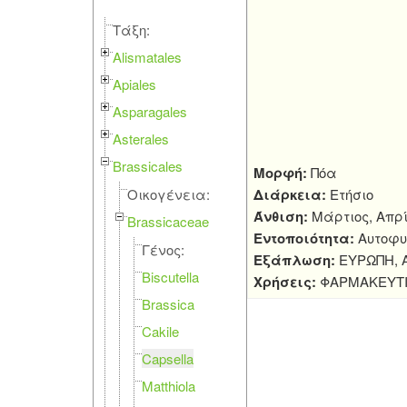
Τάξη:
Alismatales
Apiales
Asparagales
Asterales
Brassicales
Μορφή:
Πόα
Οικογένεια:
Διάρκεια:
Ετήσιο
Άνθιση:
Μάρτιος, Απρί
Brassicaceae
Εντοποιότητα:
Αυτοφυ
Γένος:
Εξάπλωση:
ΕΥΡΩΠΗ, Α
Biscutella
Χρήσεις:
ΦΑΡΜΑΚΕΥΤ
Brassica
Cakile
Capsella
Matthiola