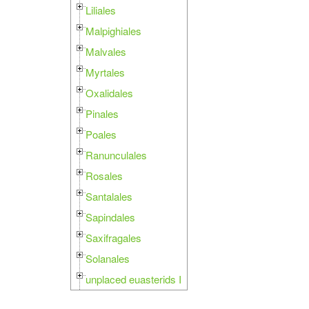
Liliales
Malpighiales
Malvales
Myrtales
Oxalidales
Pinales
Poales
Ranunculales
Rosales
Santalales
Sapindales
Saxifragales
Solanales
unplaced euasterids I