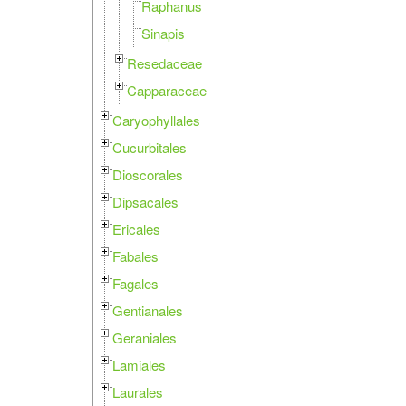
Raphanus
Sinapis
Resedaceae
Capparaceae
Caryophyllales
Cucurbitales
Dioscorales
Dipsacales
Ericales
Fabales
Fagales
Gentianales
Geraniales
Lamiales
Laurales