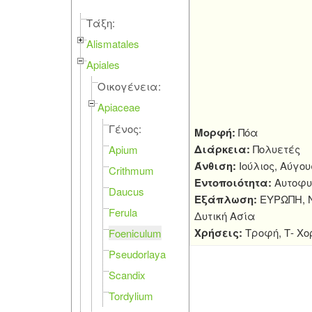
Τάξη:
Alismatales
Apiales
Οικογένεια:
Apiaceae
Γένος:
Μορφή:
Πόα
Διάρκεια:
Πολυετές
Apium
Άνθιση:
Ιούλιος, Αύγου
Crithmum
Εντοποιότητα:
Αυτοφυ
Daucus
Εξάπλωση:
ΕΥΡΩΠΗ, Ν
Ferula
Δυτική Ασία
Χρήσεις:
Τροφή, Τ- Χο
Foeniculum
Pseudorlaya
Scandix
Tordylium