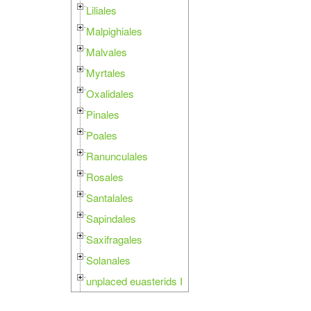
Liliales
Malpighiales
Malvales
Myrtales
Oxalidales
Pinales
Poales
Ranunculales
Rosales
Santalales
Sapindales
Saxifragales
Solanales
unplaced euasterids I