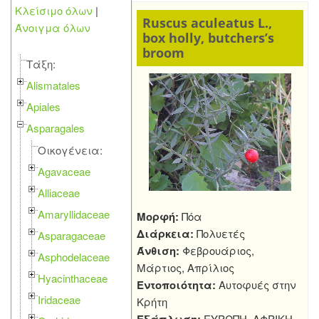
Κλείσιμο όλων
|
Ruscus aculeatus L.,
Άνοιγμα όλων
box holly, butchers’s
broom
Τάξη:
Alismatales
Apiales
Asparagales
Οικογένεια:
Agavaceae
Alliaceae
Amaryllidaceae
Μορφή:
Πόα
Διάρκεια:
Πολυετές
Asparagaceae
Άνθιση:
Φεβρουάριος,
Asphodelaceae
Μάρτιος, Απρίλιος
Hyacinthaceae
Εντοποιότητα:
Αυτοφυές στην
Iridaceae
Κρήτη
ΕΥΡΩΠΗ, ΑΦΡΙΚΗ,