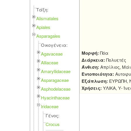
Τάξη:
Alismatales
Apiales
Asparagales
Οικογένεια:
Μορφή:
Πόα
Agavaceae
Διάρκεια:
Πολυετές
Alliaceae
Άνθιση:
Απρίλιος, Μάι
Amaryllidaceae
Εντοποιότητα:
Αυτοφυ
Asparagaceae
Εξάπλωση:
ΕΥΡΩΠΗ, Ν
Χρήσεις:
ΥΛΙΚΑ, Υ- Ίν
Asphodelaceae
Hyacinthaceae
Iridaceae
Γένος:
Crocus