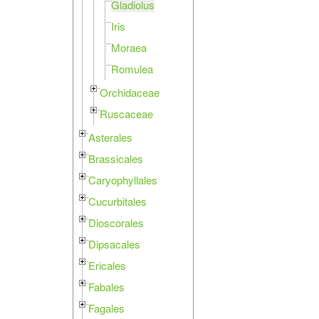
Gladiolus
Iris
Moraea
Romulea
Orchidaceae
Ruscaceae
Asterales
Brassicales
Caryophyllales
Cucurbitales
Dioscorales
Dipsacales
Ericales
Fabales
Fagales