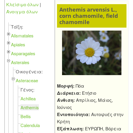
Κλείσιμο όλων
|
Anthemis arvensis L.,
Άνοιγμα όλων
corn chamomile, field
chamomile
Τάξη:
Alismatales
Apiales
Asparagales
Asterales
Οικογένεια:
Asteraceae
Μορφή:
Πόα
Γένος:
Διάρκεια:
Ετήσιο
Achillea
Άνθιση:
Απρίλιος, Μάιος,
Ιούνιος
Anthemis
Εντοποιότητα:
Αυτοφυές στην
Bellis
Κρήτη
Calendula
Εξάπλωση:
ΕΥΡΩΠΗ, Βόρεια