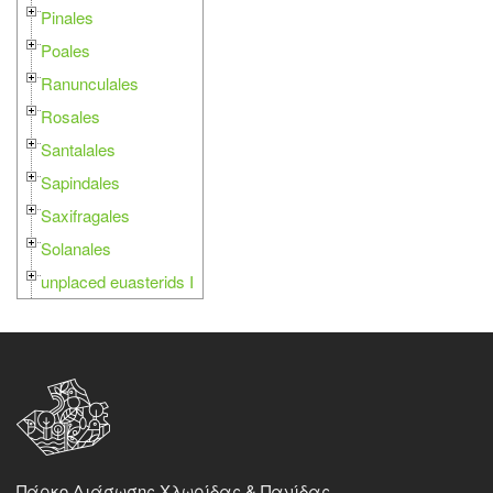
Pinales
Poales
Ranunculales
Rosales
Santalales
Sapindales
Saxifragales
Solanales
unplaced euasterids I
Πάρκο Διάσωσης Χλωρίδας & Πανίδας