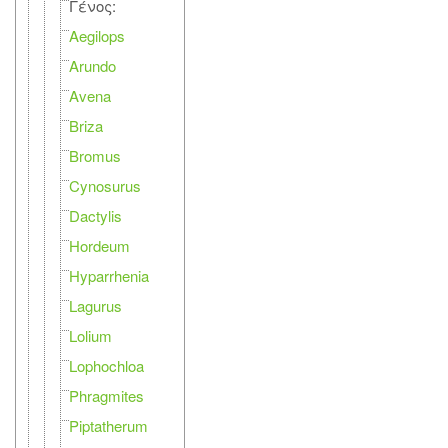
Γένος:
Aegilops
Arundo
Avena
Briza
Bromus
Cynosurus
Dactylis
Hordeum
Hyparrhenia
Lagurus
Lolium
Lophochloa
Phragmites
Piptatherum