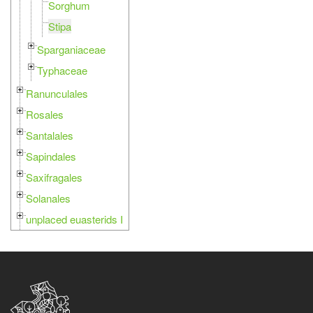
Sorghum
Stipa
Sparganiaceae
Typhaceae
Ranunculales
Rosales
Santalales
Sapindales
Saxifragales
Solanales
unplaced euasterids I