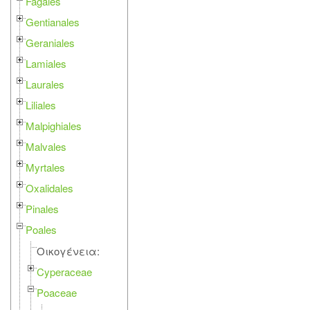
Fagales
Gentianales
Geraniales
Lamiales
Laurales
Liliales
Malpighiales
Malvales
Myrtales
Oxalidales
Pinales
Poales
Οικογένεια:
Cyperaceae
Poaceae