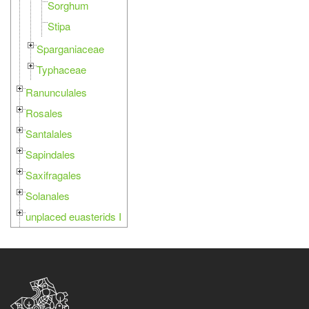
Sorghum
Stipa
Sparganiaceae
Typhaceae
Ranunculales
Rosales
Santalales
Sapindales
Saxifragales
Solanales
unplaced euasterids I