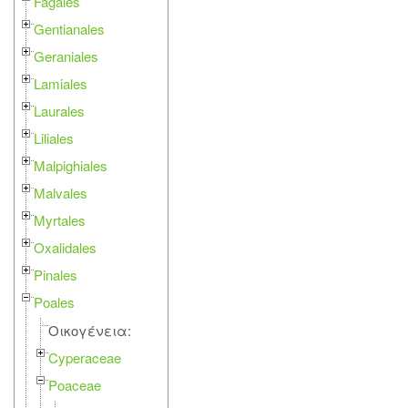
Fagales
Gentianales
Geraniales
Lamiales
Laurales
Liliales
Malpighiales
Malvales
Myrtales
Oxalidales
Pinales
Poales
Οικογένεια:
Cyperaceae
Poaceae