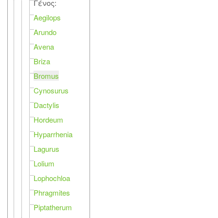
Γένος:
Aegilops
Arundo
Avena
Briza
Bromus
Cynosurus
Dactylis
Hordeum
Hyparrhenia
Lagurus
Lolium
Lophochloa
Phragmites
Piptatherum