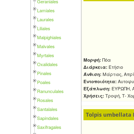
Geraniales
Lamiales
Laurales
Liliales
Malpighiales
Malvales
Myrtales
Μορφή:
Πόα
Oxalidales
Διάρκεια:
Ετήσιο
Pinales
Άνθιση:
Μάρτιος, Απρί
Εντοποιότητα:
Αυτοφυ
Poales
Εξάπλωση:
ΕΥΡΩΠΗ, Α
Ranunculales
Χρήσεις:
Τροφή, Τ- Χ
Rosales
Santalales
Tolpis umbellata B
Sapindales
Saxifragales