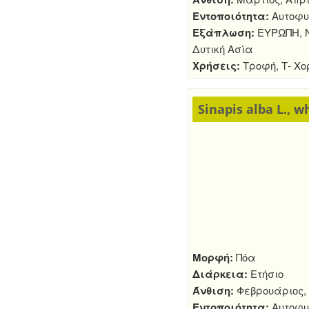
Εντοποιότητα:
Αυτοφυ
Εξάπλωση:
ΕΥΡΩΠΗ, Ν
Δυτική Ασία
Χρήσεις:
Τροφή, Τ- Χο
Sinapis alba L., 
Μορφή:
Πόα
Διάρκεια:
Ετήσιο
Άνθιση:
Φεβρουάριος, Μ
Εντοποιότητα:
Αυτοφυ