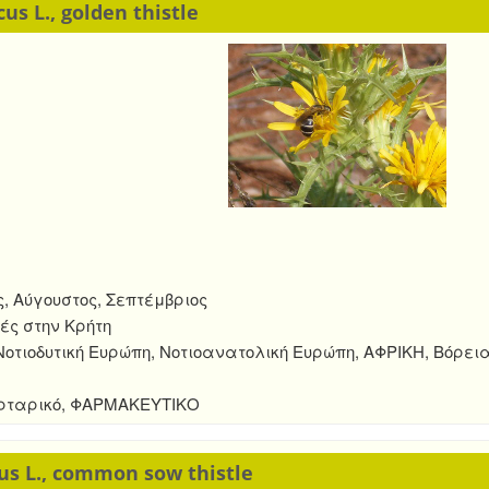
us L., golden thistle
ος, Αύγουστος, Σεπτέμβριος
ές στην Κρήτη
οτιοδυτική Ευρώπη, Νοτιοανατολική Ευρώπη, ΑΦΡΙΚΗ, Βόρει
ορταρικό, ΦΑΡΜΑΚΕΥΤΙΚΟ
us L., common sow thistle