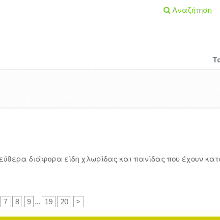
Αναζήτηση
Τ
λεύθερα διάφορα είδη χλωρίδας και πανίδας που έχουν κα
7
8
9
...
19
20
>