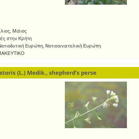
λιος, Μάιος
ές στην Κρήτη
οτιοδυτική Ευρώπη, Νοτιοανατολική Ευρώπη
ΜΑΚΕΥΤΙΚΟ
toris (L.) Medik., shepherd’s perse