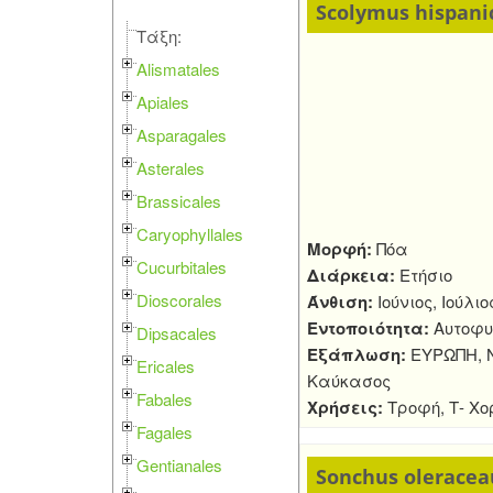
Scolymus hispanic
Τάξη:
Alismatales
Apiales
Asparagales
Asterales
Brassicales
Caryophyllales
Μορφή:
Πόα
Cucurbitales
Διάρκεια:
Ετήσιο
Dioscorales
Άνθιση:
Ιούνιος, Ιούλι
Εντοποιότητα:
Αυτοφυ
Dipsacales
Εξάπλωση:
ΕΥΡΩΠΗ, Ν
Ericales
Καύκασος
Fabales
Χρήσεις:
Τροφή, Τ- Χ
Fagales
Gentianales
Sonchus oleracea