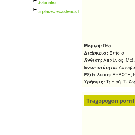
Solanales
unplaced euasterids I
Μορφή:
Πόα
Διάρκεια:
Ετήσιο
Άνθιση:
Απρίλιος, Μάι
Εντοποιότητα:
Αυτοφυ
Εξάπλωση:
ΕΥΡΩΠΗ, Ν
Χρήσεις:
Τροφή, Τ- Χο
Tragopogon porrifo