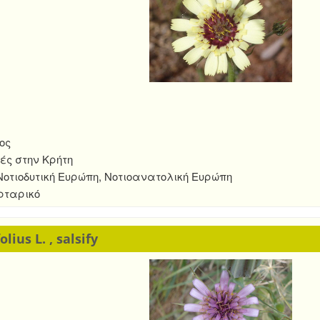
ος
ές στην Κρήτη
οτιοδυτική Ευρώπη, Νοτιοανατολική Ευρώπη
ρταρικό
lius L. , salsify