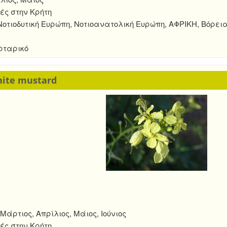
ές στην Κρήτη
οτιοδυτική Ευρώπη, Νοτιοανατολική Ευρώπη, ΑΦΡΙΚΗ, Βόρει
ρταρικό
white mustard
άρτιος, Απρίλιος, Μάιος, Ιούνιος
ές στην Κρήτη