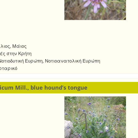
λιος, Μάιος
ές στην Κρήτη
οτιοδυτική Ευρώπη, Νοτιοανατολική Ευρώπη
ρταρικό
cum Mill., blue hound’s tongue